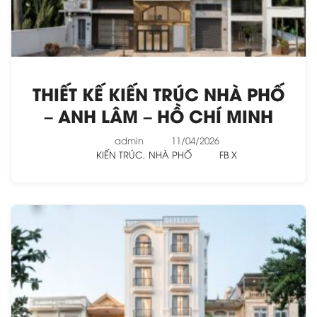
THIẾT KẾ KIẾN TRÚC NHÀ PHỐ
– ANH LÂM – HỒ CHÍ MINH
admin
11/04/2026
KIẾN TRÚC
,
NHÀ PHỐ
FB
X