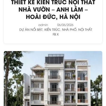
THIẾT KẾ KIẾN TRÚC NỘI THẤT
NHÀ VƯỜN – ANH LÂM –
HOÀI ĐỨC, HÀ NỘI
admin
06/06/2026
DỰ ÁN NỔI BẬT
,
KIẾN TRÚC
,
NHÀ PHỐ
,
NỘI THẤT
FB
X