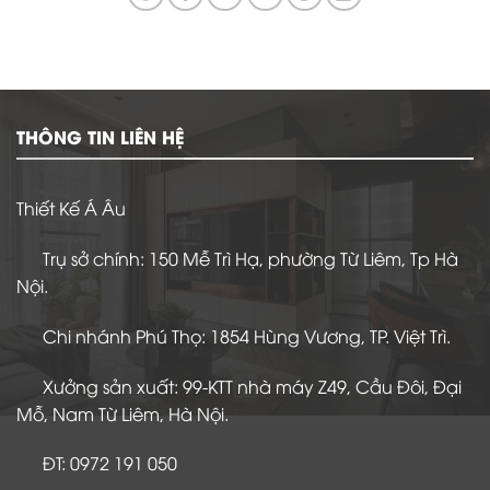
THÔNG TIN LIÊN HỆ
Thiết Kế Á Âu
Trụ sở chính: 150 Mễ Trì Hạ, phường Từ Liêm, Tp Hà
Nội.
Chi nhánh Phú Thọ: 1854 Hùng Vương, TP. Việt Trì.
Xưởng sản xuất: 99-KTT nhà máy Z49, Cầu Đôi, Đại
Mỗ, Nam Từ Liêm, Hà Nội.
ĐT: 0972 191 050