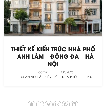
THIẾT KẾ KIẾN TRÚC NHÀ PHỐ
– ANH LÂM – ĐỐNG ĐA – HÀ
NỘI
admin
11/04/2026
DỰ ÁN NỔI BẬT
,
KIẾN TRÚC
,
NHÀ PHỐ
FB
X