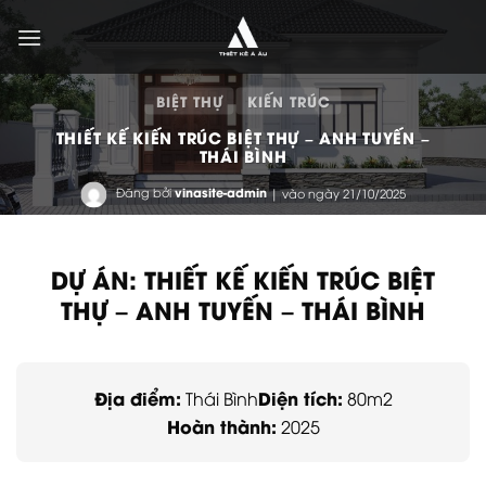
Bỏ
qua
nội
dung
BIỆT THỰ
KIẾN TRÚC
THIẾT KẾ KIẾN TRÚC BIỆT THỰ – ANH TUYẾN –
THÁI BÌNH
Đăng bởi
vinasite-admin
| vào ngày 21/10/2025
DỰ ÁN: THIẾT KẾ KIẾN TRÚC BIỆT
THỰ – ANH TUYẾN – THÁI BÌNH
Địa điểm:
Diện tích:
Thái Bình
80m2
Hoàn thành:
2025