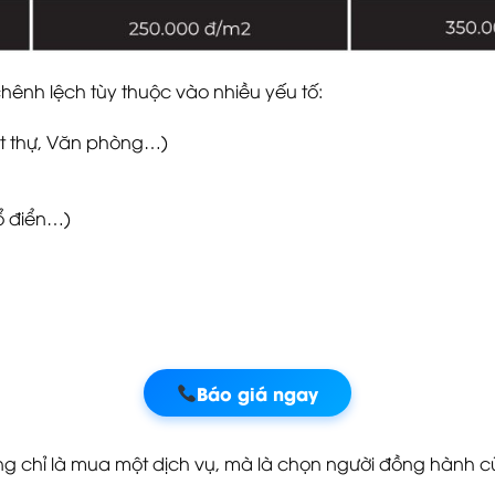
 chênh lệch tùy thuộc vào nhiều yếu tố:
ệt thự, Văn phòng…)
cổ điển…)
Báo giá ngay
ng chỉ là mua một dịch vụ, mà là chọn người đồng hành cù