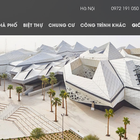
Hà Nội
0972 191 050
HÀ PHỐ
BIỆT THỰ
CHUNG CƯ
CÔNG TRÌNH KHÁC
GIỚ