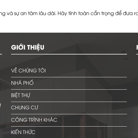
g và sự an tâm lâu dài. Hãy tính toán cẩn trọng để đưa ra
GIỚI THIỆU
VỀ CHÚNG TÔI
NHÀ PHỐ
BIỆT THỰ
t
CHUNG CƯ
CÔNG TRÌNH KHÁC
KIẾN THỨC