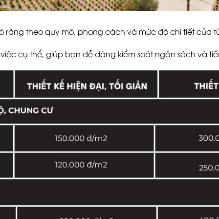
án rõ ràng theo quy mô, phong cách và mức độ chi tiết của 
iệc cụ thể, giúp bạn dễ dàng kiểm soát ngân sách và ti