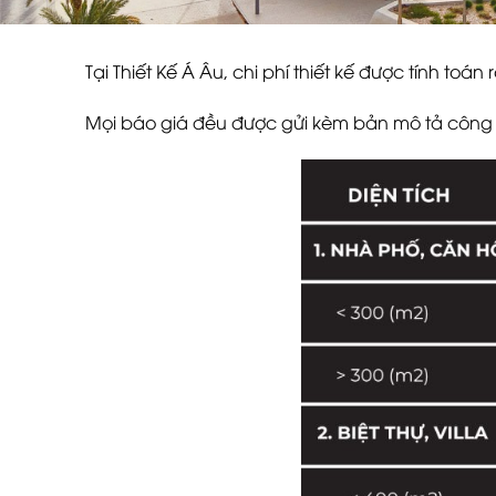
Tại Thiết Kế Á Âu, chi phí thiết kế được tính to
Mọi báo giá đều được gửi kèm bản mô tả công v