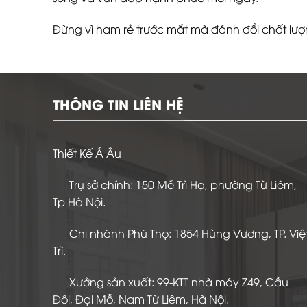
Đừng vì ham rẻ trước mắt mà đánh đổi chất lượn
THÔNG TIN LIÊN HỆ
Thiết Kế Á Âu
Trụ sở chính: 150 Mễ Trì Hạ, phường Từ Liêm,
Tp Hà Nội.
Chi nhánh Phú Thọ: 1854 Hùng Vương, TP. Việ
Trì.
Xưởng sản xuất: 99-KTT nhà máy Z49, Cầu
Đôi, Đại Mỗ, Nam Từ Liêm, Hà Nội.