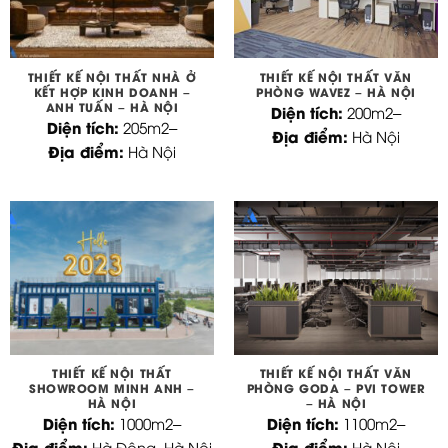
THIẾT KẾ NỘI THẤT NHÀ Ở
THIẾT KẾ NỘI THẤT VĂN
KẾT HỢP KINH DOANH –
PHÒNG WAVEZ – HÀ NỘI
ANH TUẤN – HÀ NỘI
Diện tích:
200m2
–
Diện tích:
205m2
–
Địa điểm:
Hà Nội
Địa điểm:
Hà Nội
THIẾT KẾ NỘI THẤT
THIẾT KẾ NỘI THẤT VĂN
SHOWROOM MINH ANH –
PHÒNG GODA – PVI TOWER
HÀ NỘI
– HÀ NỘI
Diện tích:
Diện tích:
1000m2
–
1100m2
–
Địa điểm:
Địa điểm:
Hà Đông, Hà Nội
Hà Nội