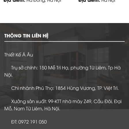
THÔNG TIN LIÊN HỆ
Thiết Kế Á Âu
Trụ sở chính: 150 Mễ Trì Hạ, phường Từ Liêm, Tp Hà
Nội.
Chi nhánh Phú Thọ: 1854 Hùng Vương, TP. Việt Trì.
Xưởng sản xuất: 99-KTT nhà máy Z49, Cầu Đôi, Đại
Mỗ, Nam Từ Liêm, Hà Nội.
ĐT: 0972 191 050