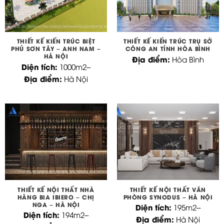
THIẾT KẾ KIẾN TRÚC BIỆT
THIẾT KẾ KIẾN TRÚC TRỤ SỞ
PHỦ SƠN TÂY – ANH NAM –
CÔNG AN TỈNH HÒA BÌNH
HÀ NỘI
Địa điểm:
Hòa Bình
Diện tích:
1000m2
–
Địa điểm:
Hà Nội
THIẾT KẾ NỘI THẤT NHÀ
THIẾT KẾ NỘI THẤT VĂN
HÀNG BIA IBIERO – CHỊ
PHÒNG SYNODUS – HÀ NỘI
NGA – HÀ NỘI
Diện tích:
195m2
–
Diện tích:
194m2
–
Địa điểm:
Hà Nội