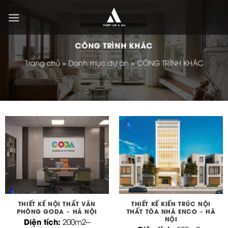
Bỏ
qua
nội
dung
CÔNG TRÌNH KHÁC
Trang chủ
»
Danh mục dự án
»
CÔNG TRÌNH KHÁC
THIẾT KẾ NỘI THẤT VĂN
THIẾT KẾ KIẾN TRÚC NỘI
PHÒNG GODA – HÀ NỘI
THẤT TÒA NHÀ ENCO – HÀ
NỘI
Diện tích:
200m2
–