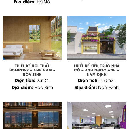
Địa điểm:
Hà Nội
THIẾT KẾ NỘI THẤT
THIẾT KẾ KIẾN TRÚC NHÀ
HOMESTAY – ANH NAM –
CỔ – ANH NGỌC ANH –
HÒA BÌNH
NAM ĐỊNH
Diện tích:
Diện tích:
90m2
–
150m2
–
Địa điểm:
Địa điểm:
Hòa Bình
Nam Định