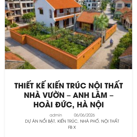
THIẾT KẾ KIẾN TRÚC NỘI THẤT
NHÀ VƯỜN – ANH LÂM –
HOÀI ĐỨC, HÀ NỘI
admin
06/06/2026
DỰ ÁN NỔI BẬT
,
KIẾN TRÚC
,
NHÀ PHỐ
,
NỘI THẤT
FB
X