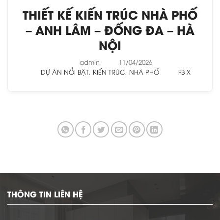
THIẾT KẾ KIẾN TRÚC NHÀ PHỐ
– ANH LÂM – ĐỐNG ĐA – HÀ
NỘI
admin
11/04/2026
DỰ ÁN NỔI BẬT
,
KIẾN TRÚC
,
NHÀ PHỐ
FB
X
THÔNG TIN LIÊN HỆ