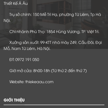
Thiết Kế Á Âu
Trụ sở chính: 150 Mễ Trì Hạ, phường Từ Liêm, Tp Hà
Nội.
Chi nhánh Phú Thọ: 1854 Hùng Vương, TP. Việt Trì.
Xưởng sản xuất: 99-KTT nhà máy Z49, Cầu Đôi, Đại
Mỗ, Nam Từ Liêm, Hà Nội.
ĐT: 0972 191 050
Giờ mở cửa: 8h00-18h (Từ thứ 2 đến thứ 7)
Website: thiekeaau.com
GIỚI THIỆU