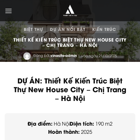
Bỏ
qua
nội
dung
BIỆT THỰ
DỰ ÁN NỔI BẬT
KIẾN TRÚC
THIẾT KẾ KIẾN TRÚC BIỆT THỰ NEW HOUSE CITY
– CHỊ TRANG – HÀ NỘI
Đăng bởi
vinasite-admin
| vào ngày 21/10/2025
DỰ ÁN: Thiết Kế Kiến Trúc Biệt
Thự New House City – Chị Trang
– Hà Nội
Địa điểm:
Diện tích:
Hà Nội
190 m2
Hoàn thành:
2025