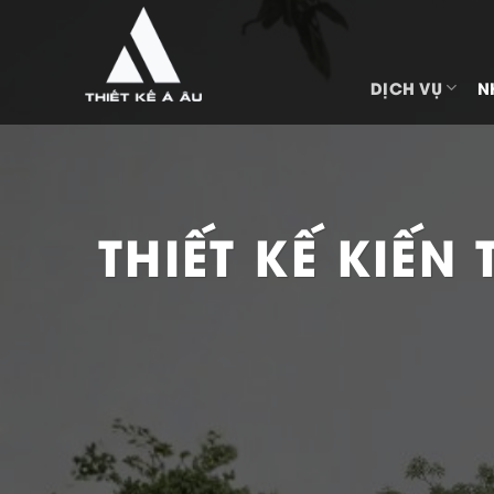
Bỏ
qua
nội
DỊCH VỤ
N
dung
THIẾT KẾ KIẾ