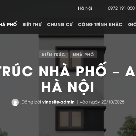
Hà Nội
0972 191 050
HÀ PHỐ
BIỆT THỰ
CHUNG CƯ
CÔNG TRÌNH KHÁC
GIỚ
KIẾN TRÚC
NHÀ PHỐ
N TRÚC NHÀ PHỐ – 
HÀ NỘI
vinasite-admin
Đăng bởi
| vào ngày 20/10/2025