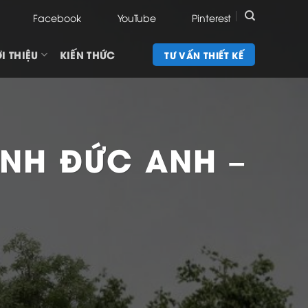
Facebook
YouTube
Pinterest
I THIỆU
KIẾN THỨC
TƯ VẤN THIẾT KẾ
ANH ĐỨC ANH –