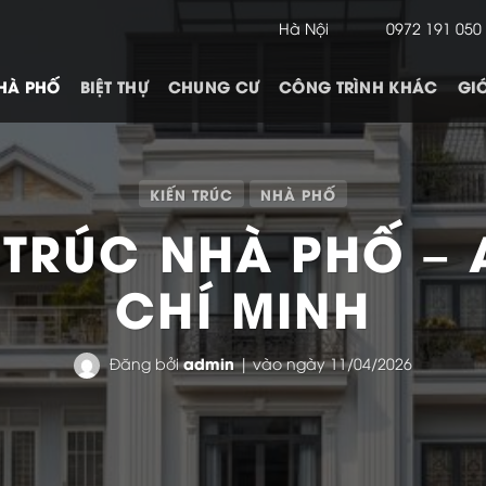
Hà Nội
0972 191 050
HÀ PHỐ
BIỆT THỰ
CHUNG CƯ
CÔNG TRÌNH KHÁC
GIỚ
KIẾN TRÚC
NHÀ PHỐ
N TRÚC NHÀ PHỐ –
CHÍ MINH
admin
Đăng bởi
| vào ngày 11/04/2026