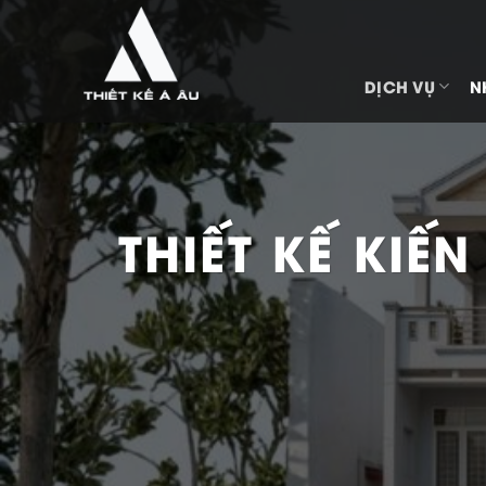
Bỏ
qua
nội
DỊCH VỤ
N
dung
THIẾT KẾ KIẾ