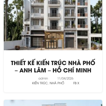
THIẾT KẾ KIẾN TRÚC NHÀ PHỐ
– ANH LÂM – HỒ CHÍ MINH
admin
11/04/2026
KIẾN TRÚC
,
NHÀ PHỐ
FB
X