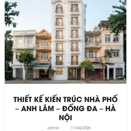
THIẾT KẾ KIẾN TRÚC NHÀ PHỐ
– ANH LÂM – ĐỐNG ĐA – HÀ
NỘI
admin
11/04/2026