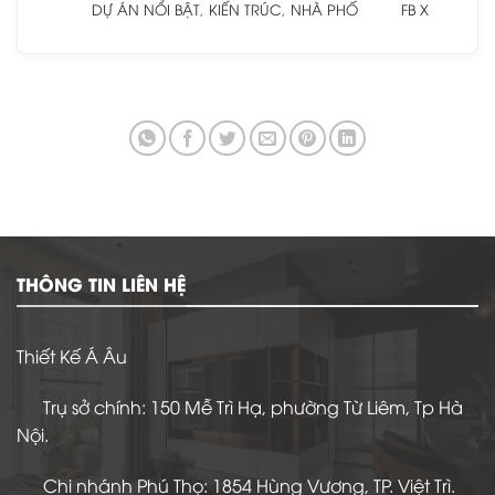
DỰ ÁN NỔI BẬT
,
KIẾN TRÚC
,
NHÀ PHỐ
FB
X
THÔNG TIN LIÊN HỆ
Thiết Kế Á Âu
Trụ sở chính: 150 Mễ Trì Hạ, phường Từ Liêm, Tp Hà
Nội.
Chi nhánh Phú Thọ: 1854 Hùng Vương, TP. Việt Trì.