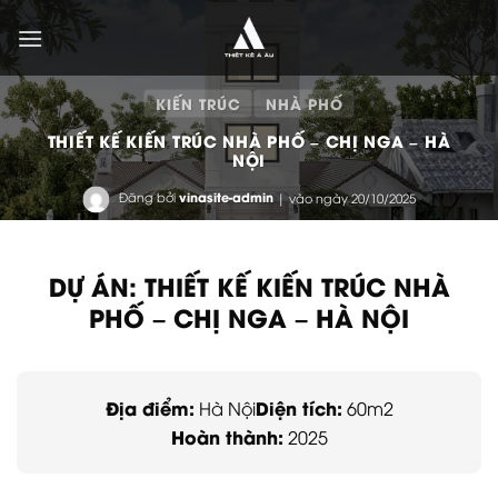
Bỏ
qua
nội
dung
KIẾN TRÚC
NHÀ PHỐ
THIẾT KẾ KIẾN TRÚC NHÀ PHỐ – CHỊ NGA – HÀ
NỘI
Đăng bởi
vinasite-admin
| vào ngày 20/10/2025
DỰ ÁN: THIẾT KẾ KIẾN TRÚC NHÀ
PHỐ – CHỊ NGA – HÀ NỘI
Địa điểm:
Diện tích:
Hà Nội
60m2
Hoàn thành:
2025