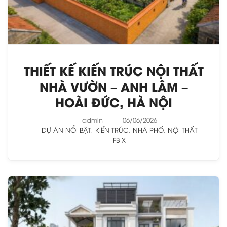
THIẾT KẾ KIẾN TRÚC NỘI THẤT
NHÀ VƯỜN – ANH LÂM –
HOÀI ĐỨC, HÀ NỘI
admin
06/06/2026
DỰ ÁN NỔI BẬT
,
KIẾN TRÚC
,
NHÀ PHỐ
,
NỘI THẤT
FB
X