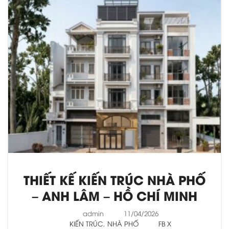
THIẾT KẾ KIẾN TRÚC NHÀ PHỐ
– ANH LÂM – HỒ CHÍ MINH
admin
11/04/2026
KIẾN TRÚC
,
NHÀ PHỐ
FB
X