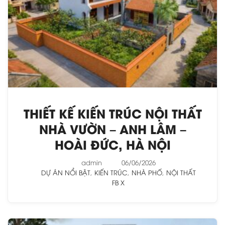
THIẾT KẾ KIẾN TRÚC NỘI THẤT
NHÀ VƯỜN – ANH LÂM –
HOÀI ĐỨC, HÀ NỘI
admin
06/06/2026
DỰ ÁN NỔI BẬT
,
KIẾN TRÚC
,
NHÀ PHỐ
,
NỘI THẤT
FB
X