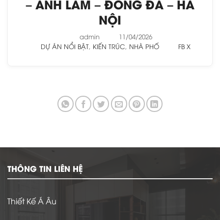
– ANH LÂM – ĐỐNG ĐA – HÀ
NỘI
admin
11/04/2026
DỰ ÁN NỔI BẬT
,
KIẾN TRÚC
,
NHÀ PHỐ
FB
X
THÔNG TIN LIÊN HỆ
Thiết Kế Á Âu