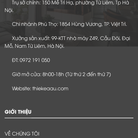
Trụ sở chính: 150 Mễ Trì Hạ, phường Từ Liêm, Tp Hà
Nội.
Chi nhánh Phú Thọ: 1854 Hùng Vương, TP. Việt Trì.
Xưởng sản xuất: 99-KTT nhà máy Z49, Cầu Đôi, Đại
Mỗ, Nam Từ Liêm, Hà Nội.
ĐT: 0972 191 050
Giờ mở cửa: 8h00-18h (Từ thứ 2 đến thứ 7)
Website: thiekeaau.com
GIỚI THIỆU
VỀ CHÚNG TÔI