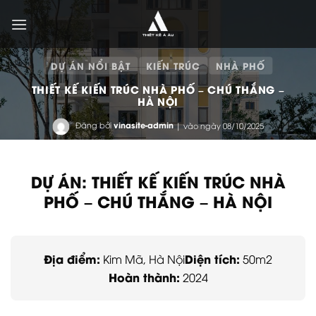
Bỏ
qua
nội
dung
DỰ ÁN NỔI BẬT
KIẾN TRÚC
NHÀ PHỐ
THIẾT KẾ KIẾN TRÚC NHÀ PHỐ – CHÚ THẮNG –
HÀ NỘI
Đăng bởi
vinasite-admin
| vào ngày 08/10/2025
DỰ ÁN: THIẾT KẾ KIẾN TRÚC NHÀ
PHỐ – CHÚ THẮNG – HÀ NỘI
Địa điểm:
Diện tích:
Kim Mã, Hà Nội
50m2
Hoàn thành:
2024