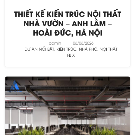
THIẾT KẾ KIẾN TRÚC NỘI THẤT
NHÀ VƯỜN – ANH LÂM –
HOÀI ĐỨC, HÀ NỘI
admin
06/06/2026
DỰ ÁN NỔI BẬT
,
KIẾN TRÚC
,
NHÀ PHỐ
,
NỘI THẤT
FB
X