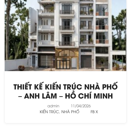
THIẾT KẾ KIẾN TRÚC NHÀ PHỐ
– ANH LÂM – HỒ CHÍ MINH
admin
11/04/2026
KIẾN TRÚC
,
NHÀ PHỐ
FB
X