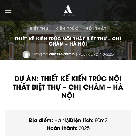
Bỏ
qua
nội
dung
BIỆT THỰ
KIẾN TRÚC
NỘI THẤT
THIẾT KẾ KIẾN TRÚC NỘI THẤT BIỆT THỰ – CHỊ
CHÂM – HÀ NỘI
Đăng bởi
vinasite-admin
| vào ngày 21/10/2025
DỰ ÁN: THIẾT KẾ KIẾN TRÚC NỘI
THẤT BIỆT THỰ – CHỊ CHÂM – HÀ
NỘI
Địa điểm:
Diện tích:
Hà Nội
80m2
Hoàn thành:
2025