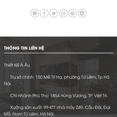
THÔNG TIN LIÊN HỆ
Thiết Kế Á Âu
Trụ sở chính: 150 Mễ Trì Hạ, phường Từ Liêm, Tp Hà
Nội.
Chi nhánh Phú Thọ: 1854 Hùng Vương, TP. Việt Trì.
Xưởng sản xuất: 99-KTT nhà máy Z49, Cầu Đôi, Đại
Mỗ, Nam Từ Liêm, Hà Nội.