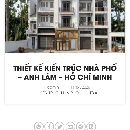
THIẾT KẾ KIẾN TRÚC NHÀ PHỐ
– ANH LÂM – HỒ CHÍ MINH
admin
11/04/2026
KIẾN TRÚC
,
NHÀ PHỐ
FB
X