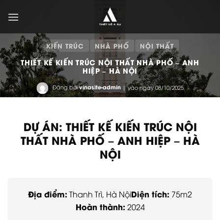
Bỏ
qua
nội
dung
KIẾN TRÚC
NHÀ PHỐ
NỘI THẤT
THIẾT KẾ KIẾN TRÚC NỘI THẤT NHÀ PHỐ – ANH
HIỆP – HÀ NỘI
Đăng bởi
vinasite-admin
| vào ngày 08/10/2025
DỰ ÁN: THIẾT KẾ KIẾN TRÚC NỘI
THẤT NHÀ PHỐ – ANH HIỆP – HÀ
NỘI
Địa điểm:
Diện tích:
Thanh Trì, Hà Nội
75m2
Hoàn thành:
2024