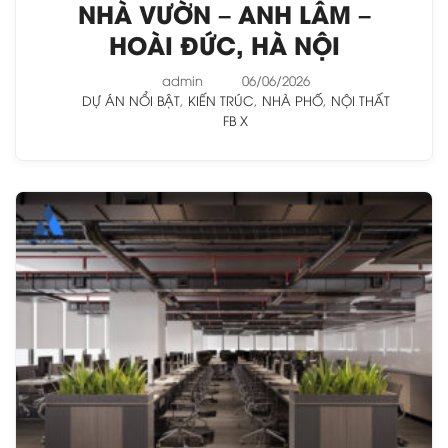
NHÀ VƯỜN – ANH LÂM –
HOÀI ĐỨC, HÀ NỘI
admin
06/06/2026
DỰ ÁN NỔI BẬT
,
KIẾN TRÚC
,
NHÀ PHỐ
,
NỘI THẤT
FB
X