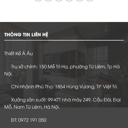
THÔNG TIN LIÊN HỆ
Thiết Kế Á Âu
Trụ sở chính: 150 Mễ Trì Hạ, phường Từ Liêm, Tp Hà
Nội.
Chi nhánh Phú Thọ: 1854 Hùng Vương, TP. Việt Trì.
Xưởng sản xuất: 99-KTT nhà máy Z49, Cầu Đôi, Đại
Mỗ, Nam Từ Liêm, Hà Nội.
ĐT: 0972 191 050