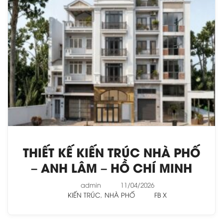
THIẾT KẾ KIẾN TRÚC NHÀ PHỐ
– ANH LÂM – HỒ CHÍ MINH
admin
11/04/2026
KIẾN TRÚC
,
NHÀ PHỐ
FB
X