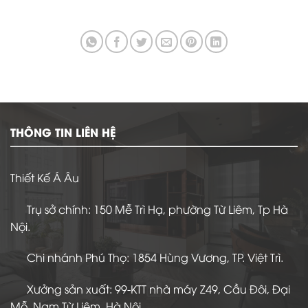
THÔNG TIN LIÊN HỆ
Thiết Kế Á Âu
Trụ sở chính: 150 Mễ Trì Hạ, phường Từ Liêm, Tp Hà
Nội.
Chi nhánh Phú Thọ: 1854 Hùng Vương, TP. Việt Trì.
Xưởng sản xuất: 99-KTT nhà máy Z49, Cầu Đôi, Đại
Mỗ, Nam Từ Liêm, Hà Nội.