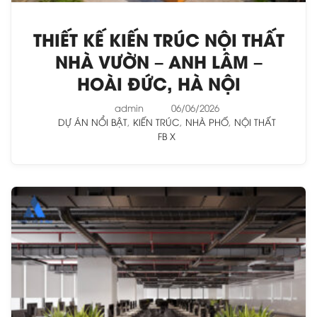
THIẾT KẾ KIẾN TRÚC NỘI THẤT
NHÀ VƯỜN – ANH LÂM –
HOÀI ĐỨC, HÀ NỘI
admin
06/06/2026
DỰ ÁN NỔI BẬT
,
KIẾN TRÚC
,
NHÀ PHỐ
,
NỘI THẤT
FB
X