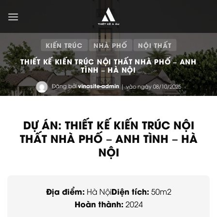
Bỏ
qua
nội
dung
KIẾN TRÚC
NHÀ PHỐ
NỘI THẤT
THIẾT KẾ KIẾN TRÚC NỘI THẤT NHÀ PHỐ – ANH
TÌNH – HÀ NỘI
Đăng bởi
vinasite-admin
| vào ngày 08/10/2025
DỰ ÁN: THIẾT KẾ KIẾN TRÚC NỘI
THẤT NHÀ PHỐ – ANH TÌNH – HÀ
NỘI
Địa điểm:
Diện tích:
Hà Nội
50m2
Hoàn thành:
2024