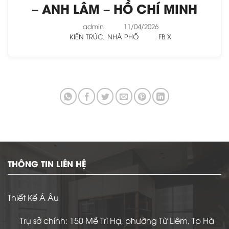
– ANH LÂM – HỒ CHÍ MINH
admin
11/04/2026
KIẾN TRÚC
,
NHÀ PHỐ
FB
X
THÔNG TIN LIÊN HỆ
Thiết Kế Á Âu
Trụ sở chính: 150 Mễ Trì Hạ, phường Từ Liêm, Tp Hà