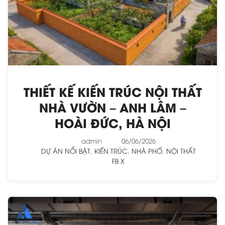
THIẾT KẾ KIẾN TRÚC NỘI THẤT
NHÀ VƯỜN – ANH LÂM –
HOÀI ĐỨC, HÀ NỘI
admin
06/06/2026
DỰ ÁN NỔI BẬT
,
KIẾN TRÚC
,
NHÀ PHỐ
,
NỘI THẤT
FB
X