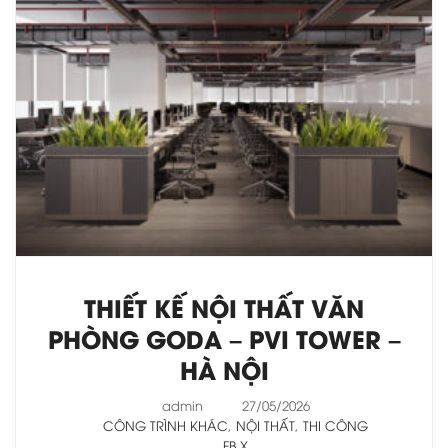
THIẾT KẾ NỘI THẤT VĂN
PHÒNG GODA – PVI TOWER –
HÀ NỘI
admin
27/05/2026
CÔNG TRÌNH KHÁC
,
NỘI THẤT
,
THI CÔNG
FB
X