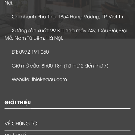
Nội.
Chi nhánh Phú Thọ: 1854 Hùng Vương, TP. Việt Trì.
Xưởng sản xuất: 99-KTT nhà máy Z49, Cầu Đôi, Đại
Mỗ, Nam Từ Liêm, Hà Nội.
ĐT: 0972 191 050
Giờ mở cửa: 8h00-18h (Từ thứ 2 đến thứ 7)
Website: thiekeaau.com
GIỚI THIỆU
VỀ CHÚNG TÔI