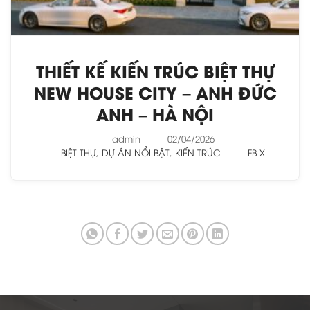
THIẾT KẾ KIẾN TRÚC BIỆT THỰ
NEW HOUSE CITY – ANH ĐỨC
ANH – HÀ NỘI
admin
02/04/2026
BIỆT THỰ
,
DỰ ÁN NỔI BẬT
,
KIẾN TRÚC
FB
X