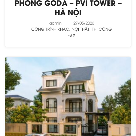
PHÒNG GODA – PVI TOWER –
HÀ NỘI
admin
27/05/2026
CÔNG TRÌNH KHÁC
,
NỘI THẤT
,
THI CÔNG
FB
X