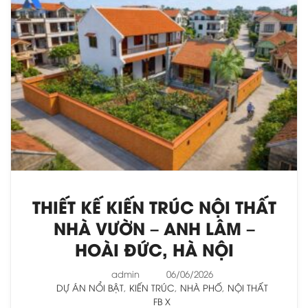
THIẾT KẾ KIẾN TRÚC NỘI THẤT
NHÀ VƯỜN – ANH LÂM –
HOÀI ĐỨC, HÀ NỘI
admin
06/06/2026
DỰ ÁN NỔI BẬT
,
KIẾN TRÚC
,
NHÀ PHỐ
,
NỘI THẤT
FB
X