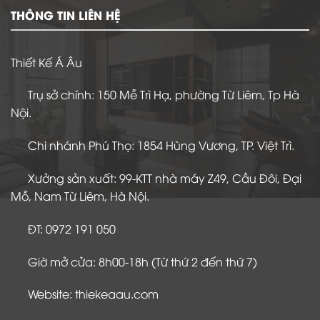
THÔNG TIN LIÊN HỆ
Thiết Kế Á Âu
Trụ sở chính: 150 Mễ Trì Hạ, phường Từ Liêm, Tp Hà
Nội.
Chi nhánh Phú Thọ: 1854 Hùng Vương, TP. Việt Trì.
Xưởng sản xuất: 99-KTT nhà máy Z49, Cầu Đôi, Đại
Mỗ, Nam Từ Liêm, Hà Nội.
ĐT: 0972 191 050
Giờ mở cửa: 8h00-18h (Từ thứ 2 đến thứ 7)
Website: thiekeaau.com