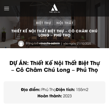
Bỏ
qua
nội
dung
BIỆT THỰ
NỘI THẤT
THIẾT KẾ NỘI THẤT BIỆT THỰ – CÔ CHÂM CHÚ
LONG – PHÚ THỌ
Đăng bởi
vinasite-admin
| vào ngày 21/10/2025
DỰ ÁN: Thiết Kế Nội Thất Biệt Thự
– Cô Châm Chú Long – Phú Thọ
Địa điểm:
Diện tích:
Phú Thọ
155m2
Hoàn thành:
2023