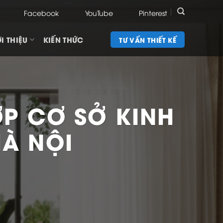
Facebook
YouTube
Pinterest
I THIỆU
KIẾN THỨC
TƯ VẤN THIẾT KẾ
ỢP CƠ SỞ KINH
HÀ NỘI