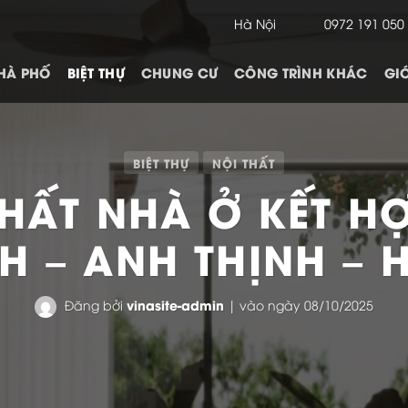
Hà Nội
0972 191 050
HÀ PHỐ
BIỆT THỰ
CHUNG CƯ
CÔNG TRÌNH KHÁC
GIỚ
BIỆT THỰ
NỘI THẤT
 THẤT NHÀ Ở KẾT H
 – ANH THỊNH – 
vinasite-admin
Đăng bởi
| vào ngày 08/10/2025