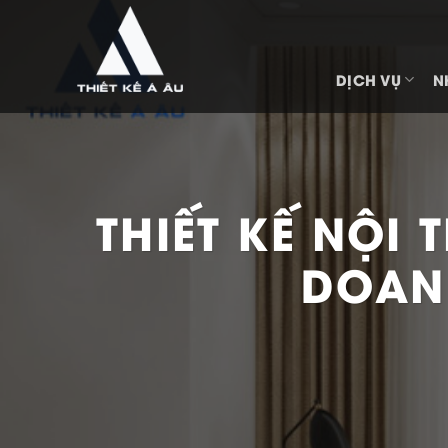
Bỏ
qua
nội
DỊCH VỤ
N
dung
THIẾT KẾ NỘI
DOANH