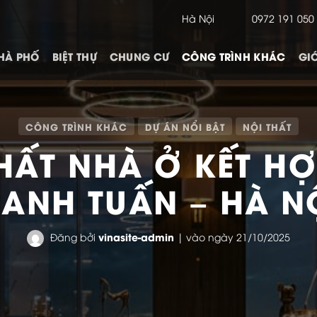
Hà Nội
0972 191 050
HÀ PHỐ
BIỆT THỰ
CHUNG CƯ
CÔNG TRÌNH KHÁC
GIỚ
CÔNG TRÌNH KHÁC
DỰ ÁN NỔI BẬT
NỘI THẤT
 THẤT NHÀ Ở KẾT H
 ANH TUẤN – HÀ N
vinasite-admin
Đăng bởi
| vào ngày 21/10/2025