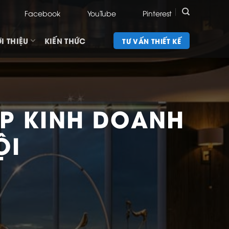
Facebook
YouTube
Pinterest
I THIỆU
KIẾN THỨC
TƯ VẤN THIẾT KẾ
ỢP KINH DOANH
ỘI