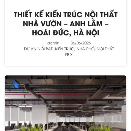
THIẾT KẾ KIẾN TRÚC NỘI THẤT
NHÀ VƯỜN – ANH LÂM –
HOÀI ĐỨC, HÀ NỘI
admin
06/06/2026
DỰ ÁN NỔI BẬT
,
KIẾN TRÚC
,
NHÀ PHỐ
,
NỘI THẤT
FB
X