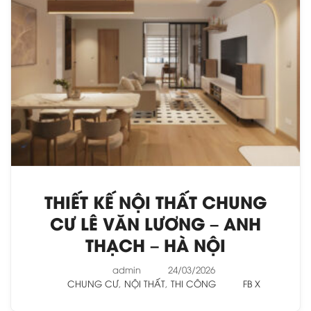
THIẾT KẾ NỘI THẤT CHUNG
CƯ LÊ VĂN LƯƠNG – ANH
THẠCH – HÀ NỘI
admin
24/03/2026
CHUNG CƯ
,
NỘI THẤT
,
THI CÔNG
FB
X