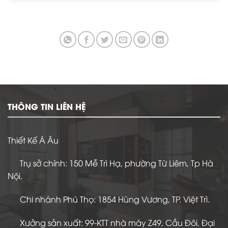
THÔNG TIN LIÊN HỆ
Thiết Kế Á Âu
Trụ sở chính: 150 Mễ Trì Hạ, phường Từ Liêm, Tp Hà
Nội.
Chi nhánh Phú Thọ: 1854 Hùng Vương, TP. Việt Trì.
Xưởng sản xuất: 99-KTT nhà máy Z49, Cầu Đôi, Đại