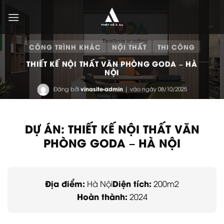
Bỏ
qua
nội
dung
CÔNG TRÌNH KHÁC
NỘI THẤT
THI CÔNG
THIẾT KẾ NỘI THẤT VĂN PHÒNG GODA – HÀ
NỘI
Đăng bởi
vinasite-admin
| vào ngày 08/10/2025
DỰ ÁN: THIẾT KẾ NỘI THẤT VĂN
PHÒNG GODA – HÀ NỘI
Địa điểm:
Diện tích:
Hà Nội
200m2
Hoàn thành:
2024