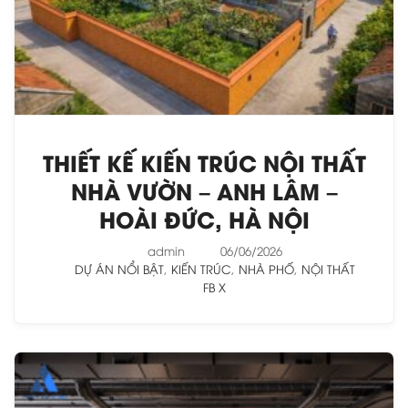
THIẾT KẾ KIẾN TRÚC NỘI THẤT
NHÀ VƯỜN – ANH LÂM –
HOÀI ĐỨC, HÀ NỘI
admin
06/06/2026
DỰ ÁN NỔI BẬT
,
KIẾN TRÚC
,
NHÀ PHỐ
,
NỘI THẤT
FB
X