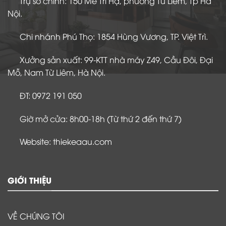
Trụ sở chính: 150 Mễ Trì Hạ, phường Từ Liêm, Tp Hà
Nội.
Chi nhánh Phú Thọ: 1854 Hùng Vương, TP. Việt Trì.
Xưởng sản xuất: 99-KTT nhà máy Z49, Cầu Đôi, Đại
Mỗ, Nam Từ Liêm, Hà Nội.
ĐT: 0972 191 050
Giờ mở cửa: 8h00-18h (Từ thứ 2 đến thứ 7)
Website: thiekeaau.com
GIỚI THIỆU
VỀ CHÚNG TÔI