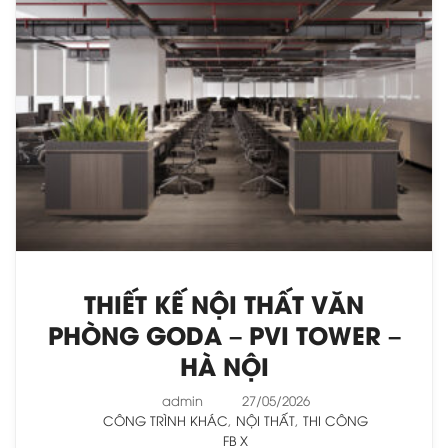
THIẾT KẾ NỘI THẤT VĂN
PHÒNG GODA – PVI TOWER –
HÀ NỘI
admin
27/05/2026
CÔNG TRÌNH KHÁC
,
NỘI THẤT
,
THI CÔNG
FB
X