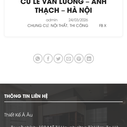
CƯ LÊ VĂN LƯƠNG – ANH
THẠCH – HÀ NỘI
admin
24/03/2026
CHUNG CƯ
,
NỘI THẤT
,
THI CÔNG
FB
X
THÔNG TIN LIÊN HỆ
Thiết Kế Á Âu