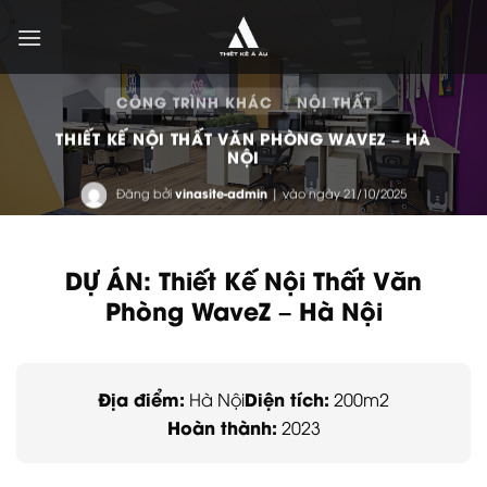
Bỏ
qua
nội
dung
CÔNG TRÌNH KHÁC
NỘI THẤT
THIẾT KẾ NỘI THẤT VĂN PHÒNG WAVEZ – HÀ
NỘI
Đăng bởi
vinasite-admin
| vào ngày 21/10/2025
DỰ ÁN: Thiết Kế Nội Thất Văn
Phòng WaveZ – Hà Nội
Địa điểm:
Diện tích:
Hà Nội
200m2
Hoàn thành:
2023