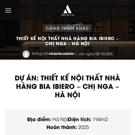
Bỏ
qua
nội
dung
CÔNG TRÌNH KHÁC
THIẾT KẾ NỘI THẤT NHÀ HÀNG BIA IBIERO –
CHỊ NGA – HÀ NỘI
Đăng bởi
vinasite-admin
| vào ngày 08/10/2025
DỰ ÁN: THIẾT KẾ NỘI THẤT NHÀ
HÀNG BIA IBIERO – CHỊ NGA –
HÀ NỘI
Địa điểm:
Diện tích:
Hà Nội
194m2
Hoàn thành:
2025