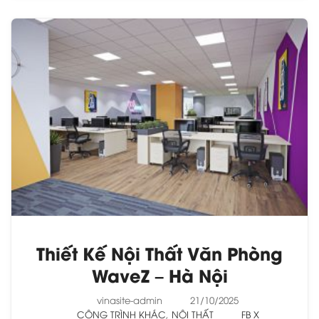
Thiết Kế Nội Thất Văn Phòng
WaveZ – Hà Nội
vinasite-admin
21/10/2025
CÔNG TRÌNH KHÁC
,
NỘI THẤT
FB
X