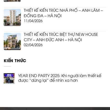
THIẾT KẾ KIẾN TRÚC NHÀ PHỐ – ANH LÂM –
ĐỐNG ĐA – HÀ NỘI
11/04/2026
THIẾT KẾ KIẾN TRÚC BIỆT THỰ NEW HOUSE
CITY – ANH ĐỨC ANH – HÀ NỘI
02/04/2026
KIẾN THỨC
YEAR END PARTY 2025: Khi người làm thiết kế
được “dừng lại” để nhìn xa hơn
Không
có
bình
luận
ở
YEAR
END
PARTY