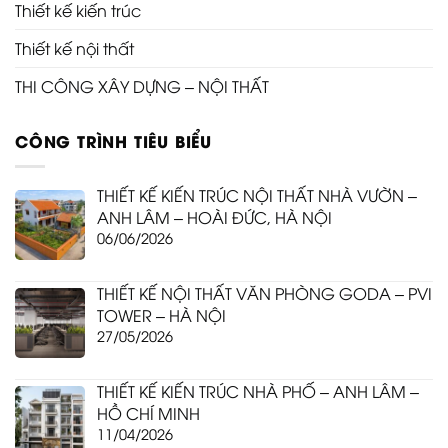
Thiết kế kiến trúc
Thiết kế nội thất
THI CÔNG XÂY DỰNG – NỘI THẤT
CÔNG TRÌNH TIÊU BIỂU
THIẾT KẾ KIẾN TRÚC NỘI THẤT NHÀ VƯỜN –
ANH LÂM – HOÀI ĐỨC, HÀ NỘI
06/06/2026
THIẾT KẾ NỘI THẤT VĂN PHÒNG GODA – PVI
TOWER – HÀ NỘI
27/05/2026
THIẾT KẾ KIẾN TRÚC NHÀ PHỐ – ANH LÂM –
HỒ CHÍ MINH
11/04/2026