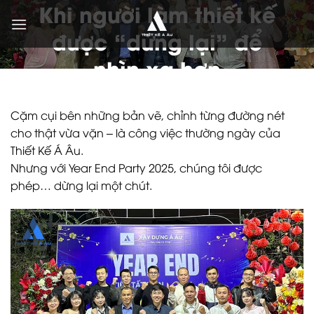
Khi người làm thiết kế
Bỏ
qua
được “dừng lại” để
nội
dung
nhìn xa hơn
ĐĂNG VÀO
4 THÁNG 2, 2026
BỞI
ADMIN
Cặm cụi bên những bản vẽ, chỉnh từng đường nét
cho thật vừa vặn – là công việc thường ngày của
Thiết Kế Á Âu.
Nhưng với Year End Party 2025, chúng tôi được
phép… dừng lại một chút.