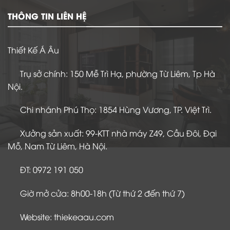
2025:
Khi
THÔNG TIN LIÊN HỆ
người
làm
thiết
kế
được
Thiết Kế Á Âu
“dừng
lại”
để
nhìn
Trụ sở chính: 150 Mễ Trì Hạ, phường Từ Liêm, Tp Hà
xa
hơn
Nội.
Chi nhánh Phú Thọ: 1854 Hùng Vương, TP. Việt Trì.
Xưởng sản xuất: 99-KTT nhà máy Z49, Cầu Đôi, Đại
Mỗ, Nam Từ Liêm, Hà Nội.
ĐT: 0972 191 050
Giờ mở cửa: 8h00-18h (Từ thứ 2 đến thứ 7)
Website: thiekeaau.com