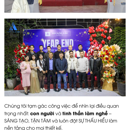
Chúng tôi tạm gác công việc để nhìn lại điều quan
con người
tinh thần làm nghề
trọng nhất:
và
–
SÁNG TẠO, TẬN TÂM và luôn đặt SỰ THẤU HIỂU làm
nền tảng cho mọi thiết kế.