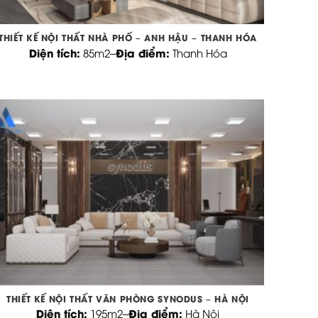
THIẾT KẾ NỘI THẤT NHÀ PHỐ – ANH HẬU – THANH HÓA
Diện tích:
Địa điểm:
85m2
–
Thanh Hóa
THIẾT KẾ NỘI THẤT VĂN PHÒNG SYNODUS – HÀ NỘI
Diện tích:
Địa điểm:
195m2
–
Hà Nội