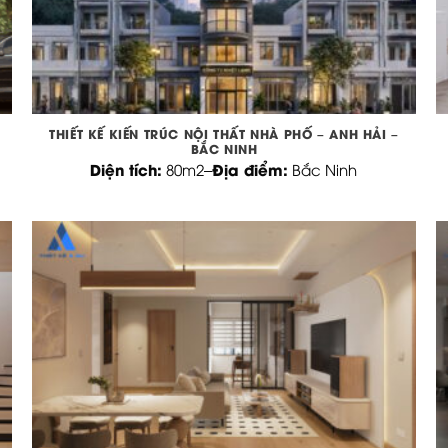
THIẾT KẾ KIẾN TRÚC NỘI THẤT NHÀ PHỐ – ANH HẢI –
BẮC NINH
Diện tích:
Địa điểm:
80m2
–
Bắc Ninh