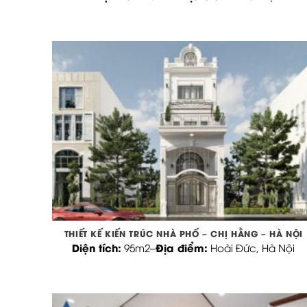
THIẾT KẾ KIẾN TRÚC NHÀ PHỐ – CHỊ HẰNG – HÀ NỘI
Diện tích:
Địa điểm:
95m2
–
Hoài Đức, Hà Nội