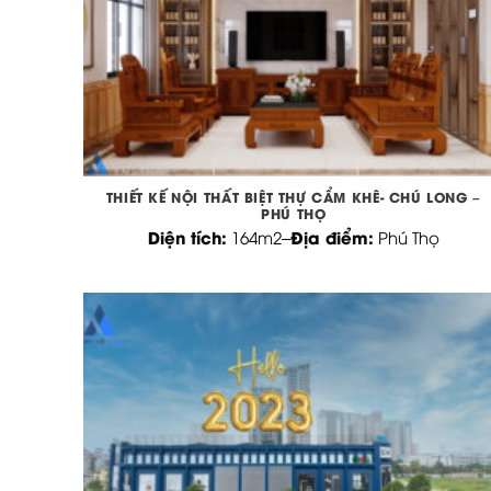
THIẾT KẾ NỘI THẤT BIỆT THỰ CẨM KHÊ- CHÚ LONG –
PHÚ THỌ
Diện tích:
Địa điểm:
164m2
–
Phú Thọ