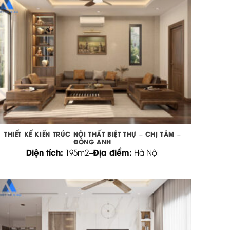
THIẾT KẾ KIẾN TRÚC NỘI THẤT BIỆT THỰ – CHỊ TÂM –
ĐÔNG ANH
Diện tích:
Địa điểm:
195m2
–
Hà Nội