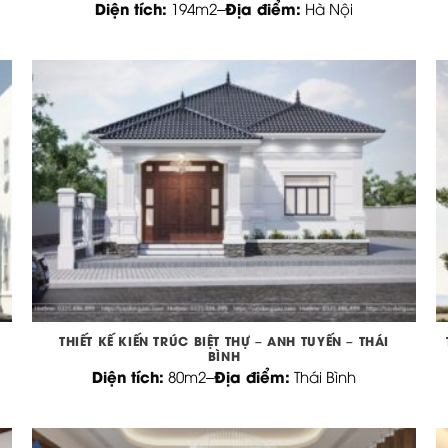
Diện tích:
Địa điểm:
194m2
–
Hà Nội
THIẾT KẾ KIẾN TRÚC BIỆT THỰ – ANH TUYẾN – THÁI
BÌNH
Diện tích:
Địa điểm:
80m2
–
Thái Bình