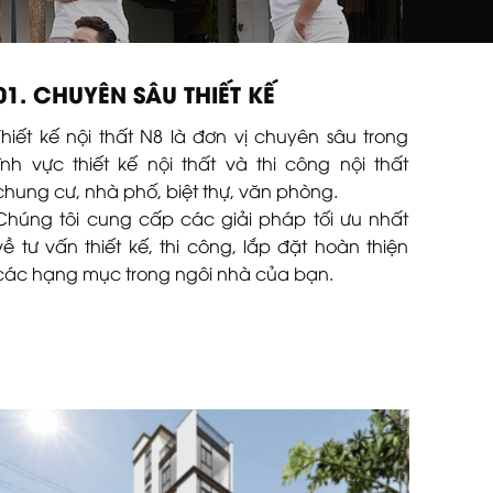
01. CHUYÊN SÂU THIẾT KẾ
Thiết kế nội thất N8 là đơn vị chuyên sâu trong
lĩnh vực thiết kế nội thất và thi công nội thất
chung cư, nhà phố, biệt thự, văn phòng.
Chúng tôi cung cấp các giải pháp tối ưu nhất
về tư vấn thiết kế, thi công, lắp đặt hoàn thiện
các hạng mục trong ngôi nhà của bạn.