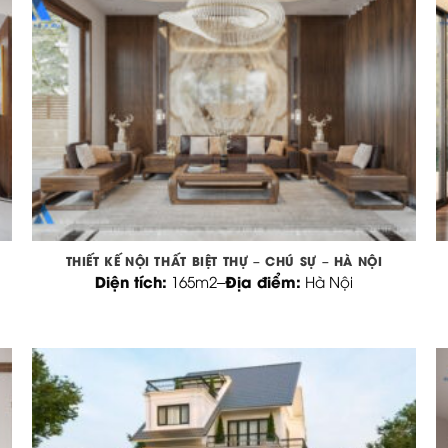
THIẾT KẾ NỘI THẤT BIỆT THỰ – CHÚ SỰ – HÀ NỘI
Diện tích:
Địa điểm:
165m2
–
Hà Nội