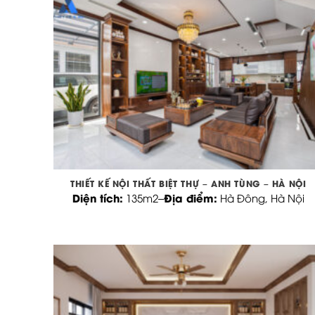
THIẾT KẾ NỘI THẤT BIỆT THỰ – ANH TÙNG – HÀ NỘI
Diện tích:
Địa điểm:
135m2
–
Hà Đông, Hà Nội