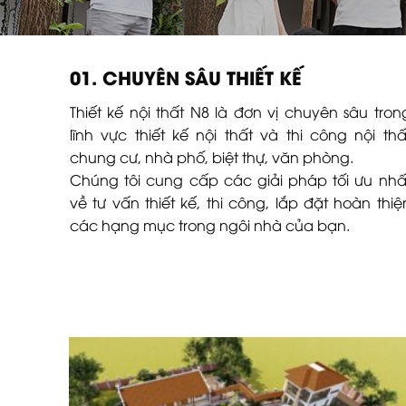
01. CHUYÊN SÂU THIẾT KẾ
Thiết kế nội thất N8 là đơn vị chuyên sâu tron
lĩnh vực thiết kế nội thất và thi công nội thấ
chung cư, nhà phố, biệt thự, văn phòng.
Chúng tôi cung cấp các giải pháp tối ưu nhấ
về tư vấn thiết kế, thi công, lắp đặt hoàn thiệ
các hạng mục trong ngôi nhà của bạn.