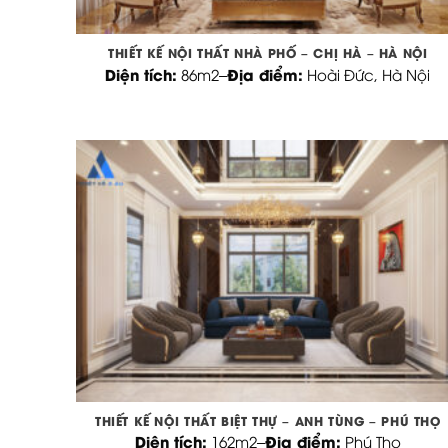
THIẾT KẾ NỘI THẤT NHÀ PHỐ – CHỊ HÀ – HÀ NỘI
Diện tích:
Địa điểm:
86m2
–
Hoài Đức, Hà Nội
THIẾT KẾ NỘI THẤT BIỆT THỰ – ANH TÙNG – PHÚ THỌ
Diện tích:
Địa điểm:
162m2
–
Phú Thọ