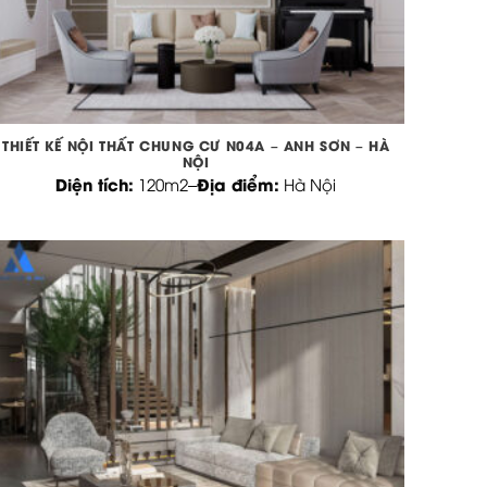
THIẾT KẾ NỘI THẤT CHUNG CƯ N04A – ANH SƠN – HÀ
NỘI
Diện tích:
Địa điểm:
120m2
–
Hà Nội