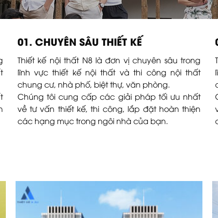
01. CHUYÊN SÂU THIẾT KẾ
g
Thiết kế nội thất N8 là đơn vị chuyên sâu trong
t
lĩnh vực thiết kế nội thất và thi công nội thất
chung cư, nhà phố, biệt thự, văn phòng.
t
Chúng tôi cung cấp các giải pháp tối ưu nhất
n
về tư vấn thiết kế, thi công, lắp đặt hoàn thiện
các hạng mục trong ngôi nhà của bạn.