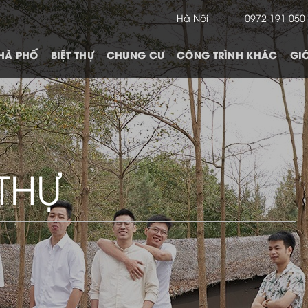
Hà Nội
0972 191 050
HÀ PHỐ
BIỆT THỰ
CHUNG CƯ
CÔNG TRÌNH KHÁC
GIỚ
 THỰ