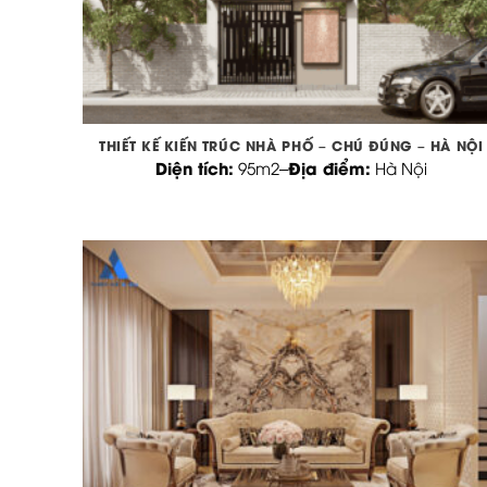
THIẾT KẾ KIẾN TRÚC NHÀ PHỐ – CHÚ ĐÚNG – HÀ NỘI
Diện tích:
Địa điểm:
95m2
–
Hà Nội