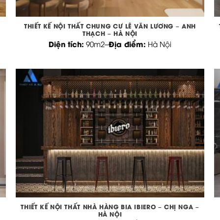
THIẾT KẾ NỘI THẤT CHUNG CƯ LÊ VĂN LƯƠNG – ANH
THẠCH – HÀ NỘI
Diện tích:
Địa điểm:
90m2
–
Hà Nội
THIẾT KẾ NỘI THẤT NHÀ HÀNG BIA IBIERO – CHỊ NGA –
HÀ NỘI